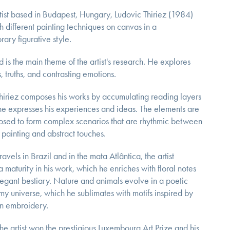
tist based in Budapest, Hungary, Ludovic Thiriez (1984)
h different painting techniques on canvas in a
ary figurative style.
 is the main theme of the artist's research. He explores
s, truths, and contrasting emotions.
hiriez composes his works by accumulating reading layers
he expresses his experiences and ideas. The elements are
sed to form complex scenarios that are rhythmic between
e painting and abstract touches.
ravels in Brazil and in the mata Atlântica, the artist
a maturity in his work, which he enriches with floral notes
egant bestiary. Nature and animals evolve in a poetic
y universe, which he sublimates with motifs inspired by
n embroidery.
the artist won the prestigious Luxembourg Art Prize and his