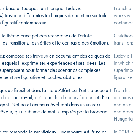
çais basé à Budapest en Hongrie, Ludovic
French ar
) travaille différentes techniques de peinture sur toile
works wit
e figuratif contemporain.
contempor
 le thème principal des recherches de l’artiste.
Childhood
 les transitions, les vérités et le contraste des émotions.
transition
riez compose ses travaux en accumulant des calques de
Ludovic T
 lesquels il exprime ses expériences et ses idées. Les
in which 
 superposent pour former des scénarios complexes
superimpo
 peinture figurative et touches abstraites.
figurativ
es au Brésil et dans la mata Atlântica, l’artiste acquiert
From his t
dans son travail, qu’il enrichit de notes florales et d’un
acquires 
égant. Nature et animaux évoluent dans un univers
and an el
rêveur, qu’il sublime de motifs inspirés par la broderie
and dream
Hungaria
rtiste remporte le prestigieux Luxembourg Art Prize et
In 2018, 