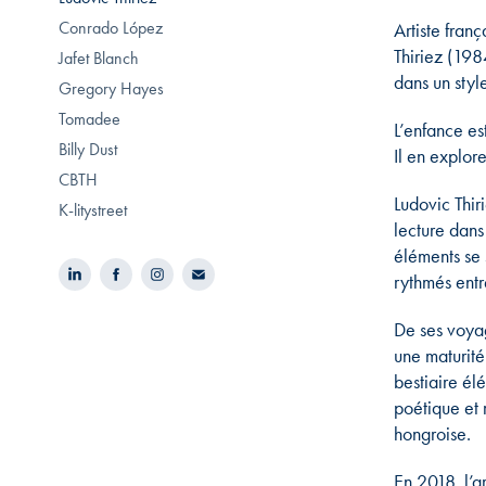
Conrado López
Artiste fran
Thiriez (1984
Jafet Blanch
dans un styl
Gregory Hayes
Tomadee
L’enfance est
Billy Dust
Il en explore
CBTH
Ludovic Thi
K-litystreet
lecture dans
éléments se
rythmés entre
De ses voyag
une maturité 
bestiaire él
poétique et 
hongroise.
En 2018, l’a